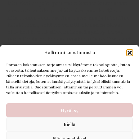
Hallinnoi suostumusta
Parhaan kokemuksen tarjoamiseksi käytämme teknologioita, kuten
evästeitä, tallentaaksemme ja/tai käyttääksemme laitetietoja.
Näiden tekniikoiden hyväksyminen antaa meille mahdollisuuden
Seuraa Instagramissa
käsitellä tietoja, kuten selauskäyttäytymistä tai yksilöllisiä tunnuksia
tällä sivustolla. Suostumuksen jättäminen tai peruuttaminen voi
vaikuttaa haitallisesti tiettyihin ominaisuuksiin ja toimintoihin.
Hyväksy
Kiellä
Tietosu
© 2026 PolkuVisuals - lämminhenkinen
valokuvaaja Joensuu, Kontiolahti & koko
Näytä asetukset