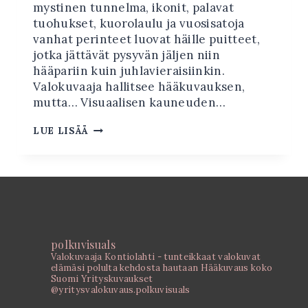
mystinen tunnelma, ikonit, palavat
tuohukset, kuorolaulu ja vuosisatoja
vanhat perinteet luovat häille puitteet,
jotka jättävät pysyvän jäljen niin
hääpariin kuin juhlavieraisiinkin.
Valokuvaaja hallitsee hääkuvauksen,
mutta… Visuaalisen kauneuden…
ORTODOKSINEN
LUE LISÄÄ
HÄÄKUVAUS
polkuvisuals
Valokuvaaja Kontiolahti - tunteikkaat valokuvat
elämäsi polulta kehdosta hautaan
Hääkuvaus koko
Suomi
Yrityskuvaukset
@yritysvalokuvaus.polkuvisuals