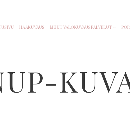
TUSIVU
HÄÄKUVAUS
MUUT VALOKUVAUSPALVELUT
POR
NUP-KUV