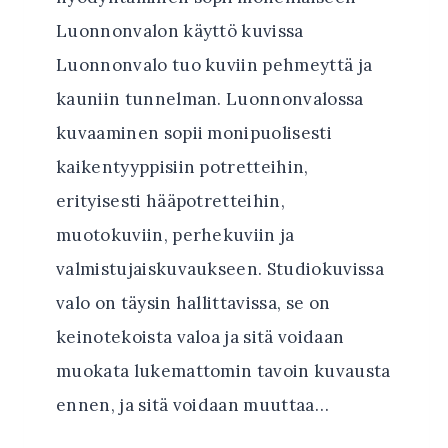
Luonnonvalon käyttö kuvissa
Luonnonvalo tuo kuviin pehmeyttä ja
kauniin tunnelman. Luonnonvalossa
kuvaaminen sopii monipuolisesti
kaikentyyppisiin potretteihin,
erityisesti hääpotretteihin,
muotokuviin, perhekuviin ja
valmistujaiskuvaukseen. Studiokuvissa
valo on täysin hallittavissa, se on
keinotekoista valoa ja sitä voidaan
muokata lukemattomin tavoin kuvausta
ennen, ja sitä voidaan muuttaa…