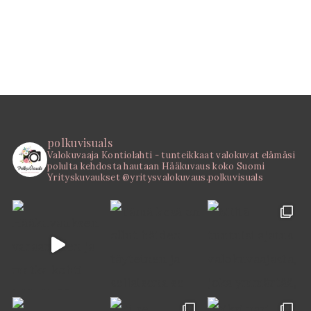
polkuvisuals
Valokuvaaja Kontiolahti - tunteikkaat valokuvat elämäsi
polulta kehdosta hautaan
Hääkuvaus koko Suomi
Yrityskuvaukset @yritysvalokuvaus.polkuvisuals