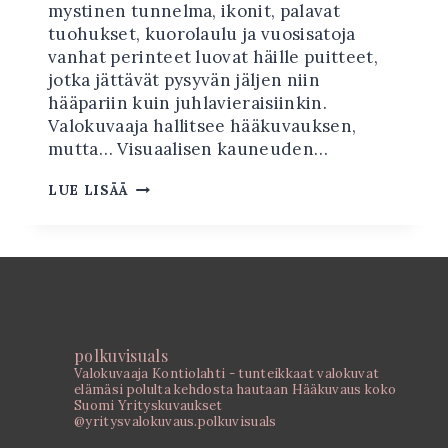
mystinen tunnelma, ikonit, palavat
tuohukset, kuorolaulu ja vuosisatoja
vanhat perinteet luovat häille puitteet,
jotka jättävät pysyvän jäljen niin
hääpariin kuin juhlavieraisiinkin.
Valokuvaaja hallitsee hääkuvauksen,
mutta… Visuaalisen kauneuden…
ORTODOKSINEN
LUE LISÄÄ
HÄÄKUVAUS
polkuvisuals
Valokuvaaja Kontiolahti - tunteikkaat valokuvat
elämäsi polulta kehdosta hautaan
Hääkuvaus koko
Suomi
Yrityskuvaukset
@yritysvalokuvaus.polkuvisuals