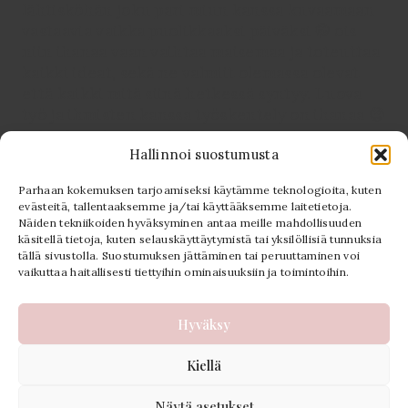
Hallinnoi suostumusta
Parhaan kokemuksen tarjoamiseksi käytämme teknologioita, kuten
evästeitä, tallentaaksemme ja/tai käyttääksemme laitetietoja.
Näiden tekniikoiden hyväksyminen antaa meille mahdollisuuden
Seuraa Instagramissa
käsitellä tietoja, kuten selauskäyttäytymistä tai yksilöllisiä tunnuksia
tällä sivustolla. Suostumuksen jättäminen tai peruuttaminen voi
vaikuttaa haitallisesti tiettyihin ominaisuuksiin ja toimintoihin.
Hyväksy
Kiellä
Tietosu
© 2026 PolkuVisuals - lämminhenkinen
valokuvaaja Joensuu, Kontiolahti & koko
Näytä asetukset