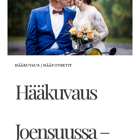
HÄÄKUVAUS
|
HÄÄPOTRETIT
Hääkuvaus
Joensuussa –