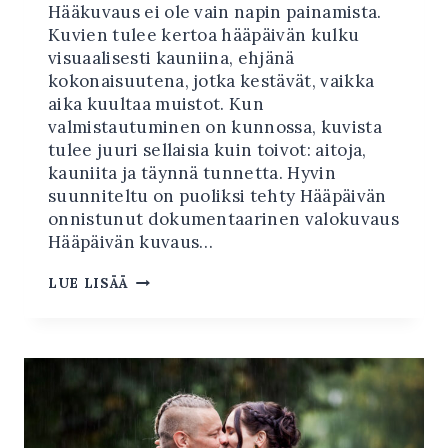
Hääkuvaus ei ole vain napin painamista.
Kuvien tulee kertoa hääpäivän kulku
visuaalisesti kauniina, ehjänä
kokonaisuutena, jotka kestävät, vaikka
aika kuultaa muistot. Kun
valmistautuminen on kunnossa, kuvista
tulee juuri sellaisia kuin toivot: aitoja,
kauniita ja täynnä tunnetta. Hyvin
suunniteltu on puoliksi tehty Hääpäivän
onnistunut dokumentaarinen valokuvaus
Hääpäivän kuvaus…
VALMISTAUTUMINEN
LUE LISÄÄ
HÄÄKUVAUKSEEN