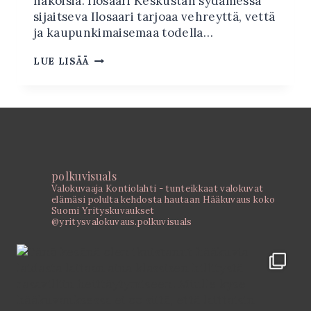
näköisiä. Ilosaari Keskustan sydämessä
sijaitseva Ilosaari tarjoaa vehreyttä, vettä
ja kaupunkimaisemaa todella…
HÄÄKUVAUS
LUE LISÄÄ
JOENSUUSSA
–
PARHAAT
PAIKAT
polkuvisuals
Valokuvaaja Kontiolahti - tunteikkaat valokuvat
elämäsi polulta kehdosta hautaan
Hääkuvaus koko
Suomi
Yrityskuvaukset
@yritysvalokuvaus.polkuvisuals