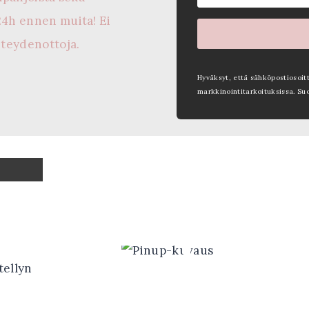
24h ennen muita! Ei
hteydenottoja.
Hyväksyt, että sähköpostiosoit
markkinointitarkoituksissa. Su
tellyn