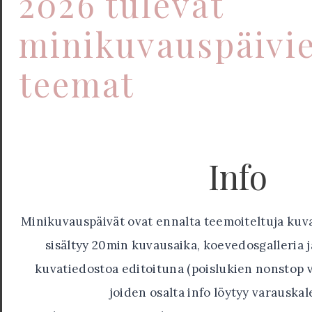
2026 tulevat
minikuvauspäivi
teemat
Info
Minikuvauspäivät ovat ennalta teemoiteltuja kuva
sisältyy 20min kuvausaika, koevedosgalleria j
kuvatiedostoa editoituna (poislukien nonstop 
joiden osalta info löytyy varauskal