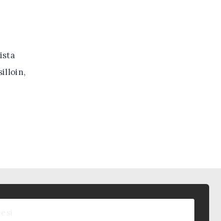
ista
illoin,