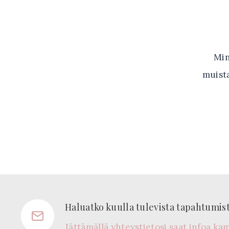
Min
muista
Haluatko kuulla tulevista tapahtumi
Jättämällä yhteystietosi saat infoa ka