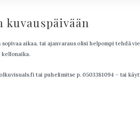
n kuvauspäivään
ä sopivaa aikaa, tai ajanvaraus olisi helpompi tehdä vie
 kellonaika.
polkuvisuals.fi tai puhelimitse p. 0503381094 – tai kä