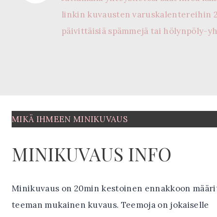
linkin kuvausten varuskalentereihin 
päivittäisiä spämmejä tai hölynpöly-y
MIKÄ IHMEEN MINIKUVAUS
MINIKUVAUS INFO
Minikuvaus on 20min kestoinen ennakkoon määri
teeman mukainen kuvaus. Teemoja on jokaiselle